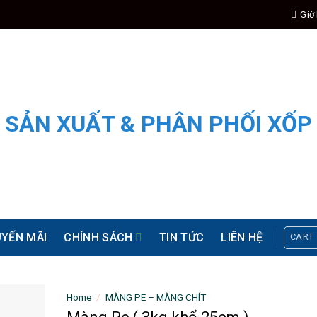
Giờ 
YẾN MÃI
CHÍNH SÁCH
TIN TỨC
LIÊN HỆ
CART
Home
/
MÀNG PE – MÀNG CHÍT