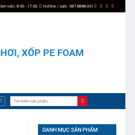
làm việc: 8:00 - 17:00
Hotline / zalo: 087.8888.001
Search
for:
DANH MỤC SẢN PHẨM