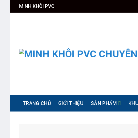
Skip
MINH KHÔI PVC
to
content
TRANG CHỦ
GIỚI THIỆU
SẢN PHẨM
KHU