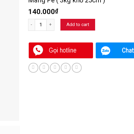
Màng Pe ( 3kg khổ 25cm )
140.000
₫
Màng Pe ( 3kg khổ 25cm ) quantity
Add to cart