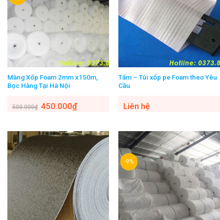
Màng Xốp Foam 2mm x150m,
Tấm – Túi xốp pe Foam theo Yêu
Bọc Hàng Tại Hà Nội
Cầu
450.000
₫
Liên hệ
500.000
₫
-9%