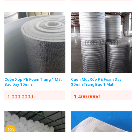
Cuộn Xốp PE Foam Tráng 1 Mặt
Cuộn Mút Xốp PE Foam Dày
Bạc Dày 10mm
30mm Tráng Bạc 1 Mặt
1.000.000
₫
1.400.000
₫
-10%