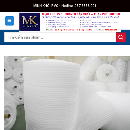
Skip
MINH KHÔI PVC - Hotline: 087.8888.001
to
content
Search
for: