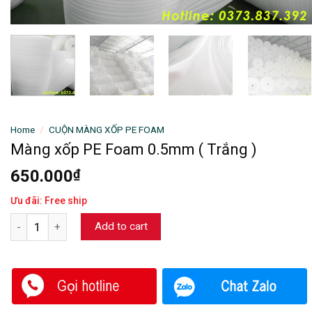
Home
/
CUỘN MÀNG XỐP PE FOAM
Màng xốp PE Foam 0.5mm ( Trắng )
650.000
₫
Ưu đãi:
Free ship
Màng xốp PE Foam 0.5mm ( Trắng ) quantity
Add to cart