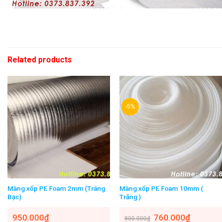
Related products
-5%
Màng xốp PE Foam 2mm (Tráng
Màng xốp PE Foam 10mm (
Bạc)
Trắng )
950.000
₫
760.000
₫
800.000
₫