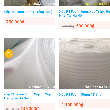
Xốp PE Foam 1mm, Xốp Trắng Rẻ
Xốp PE Foam 3mm ( Tráng Bạc )
Nhất Tại Hà Nội
750.000
₫
500.000
₫
550.000
₫
-7%
Xốp PE Foam 5mm, Xốp Lì, Xốp
Xốp PE Foam 15mm ( Trắng)
Trắng Tại Hà Nội
1.100.000
₫
745.000
₫
800.000
₫