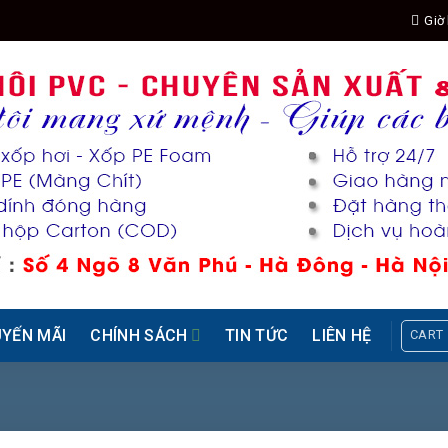
Giờ 
YẾN MÃI
CHÍNH SÁCH
TIN TỨC
LIÊN HỆ
CART