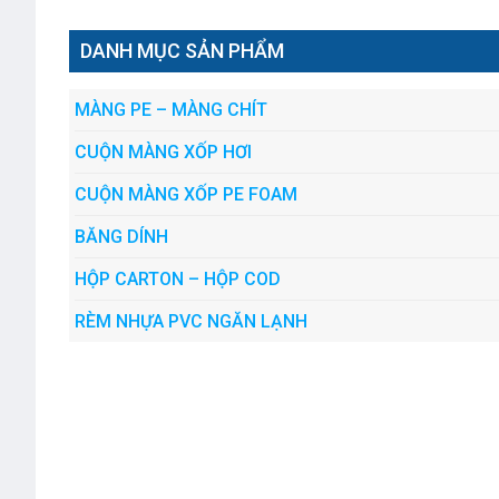
DANH MỤC SẢN PHẨM
MÀNG PE – MÀNG CHÍT
CUỘN MÀNG XỐP HƠI
CUỘN MÀNG XỐP PE FOAM
BĂNG DÍNH
HỘP CARTON – HỘP COD
RÈM NHỰA PVC NGĂN LẠNH