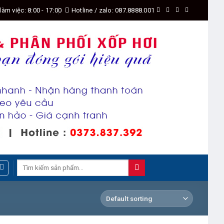
làm việc: 8:00 - 17:00
Hotline / zalo: 087.8888.001
Search
for: