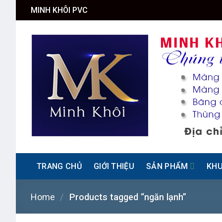
Skip
MINH KHÔI PVC
to
content
TRANG CHỦ
GIỚI THIỆU
SẢN PHẨM
KHU
Home
/
Products tagged “ngăn lạnh”